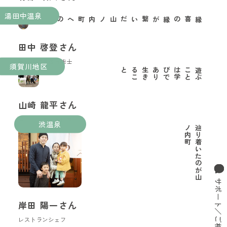
果樹農家
湯田中温泉
縁喜の縁が繋いだ山ノ内町への移住
田中 啓登さん
玉村本店酒造技能士
須賀川地区
と
遊
ぶ
こ
と
は
学
び
で
あ
り
生
き
る
こ
山崎 龍平さん
里山ようちえん代表
渋温泉
町
辿
り
着
い
た
の
が
山
ノ
内
サポート／ご相談窓口
岸田 陽一さん
レストランシェフ