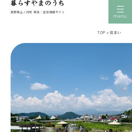
長野県山ノ内町 移住・定住情報サイト
menu
TOP
>
住まい
文字サイズ
小
中
大
トップ
暮らす
働く
住まい
子育て
移住者の声
移住体験
読みもの