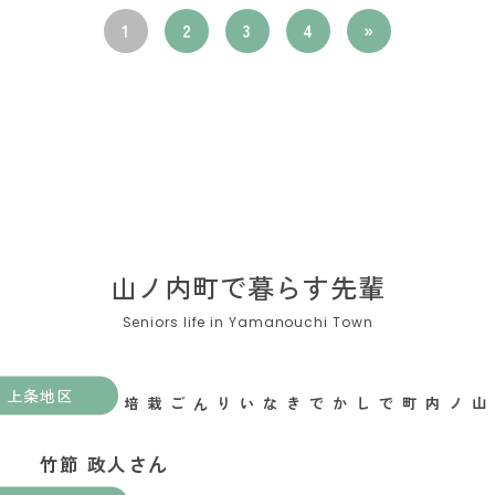
1
2
3
4
»
山ノ内町で暮らす先輩
上条地区
山ノ内町でしかできないりんご栽培がある
竹節 政人さん
果樹農家