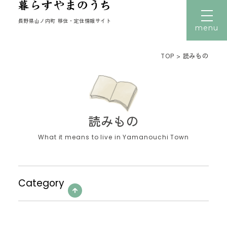
長野県山ノ内町 移住・定住情報サイト
menu
TOP
>
読みもの
文字サイズ
小
中
大
トップ
暮らす
読みもの
働く
住まい
子育て
移住者の声
Category
移住体験
読みもの