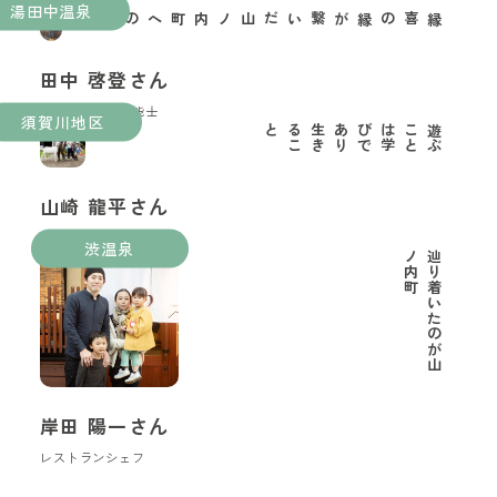
湯田中温泉
縁喜の縁が繋いだ山ノ内町への移住
田中 啓登さん
玉村本店酒造技能士
須賀川地区
と
遊
ぶ
こ
と
は
学
び
で
あ
り
生
き
る
こ
山崎 龍平さん
里山ようちえん代表
渋温泉
町
辿
り
着
い
た
の
が
山
ノ
内
岸田 陽一さん
レストランシェフ