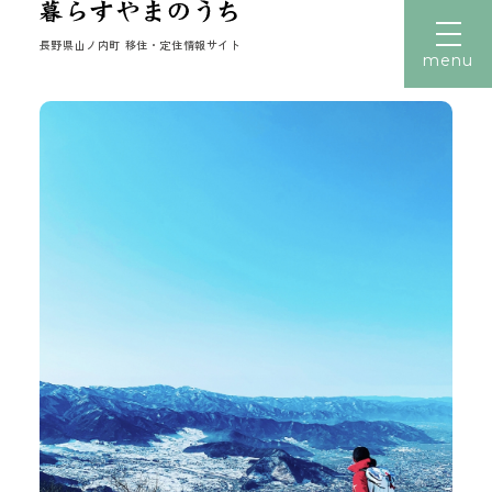
長野県山ノ内町 移住・定住情報サイト
menu
文字サイズ
小
中
大
トップ
暮らす
働く
住まい
子育て
移住者の声
移住体験
読みもの