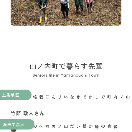
山ノ内町で暮らす先輩
上条地区
山ノ内町でしかできないりんご栽培がある
竹節 政人さん
果樹農家
湯田中温泉
縁喜の縁が繋いだ山ノ内町への移住