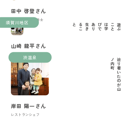
田中 啓登さん
玉村本店酒造技能士
須賀川地区
と
遊
ぶ
こ
と
は
学
び
で
あ
り
生
き
る
こ
山崎 龍平さん
里山ようちえん代表
渋温泉
町
辿
り
着
い
た
の
が
山
ノ
内
岸田 陽一さん
レストランシェフ