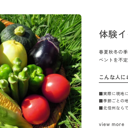
体験イ
春夏秋冬の季
ベントを不定
こんな人に
■実際に現地
■季節ごとの
■北信州なら
view more