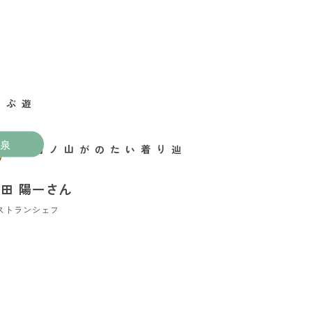
泉
辿り着いたのが山ノ内町
田 陽一さん
ストランシェフ