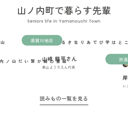
山ノ内町で暮らす先輩
須賀川地区
遊ぶことは学びであり生きること
山崎 龍平さん
渋温
里山ようちえん代表
岸
レ
読みもの一覧を見る