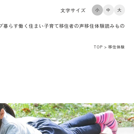
文字サイズ
小
中
大
プ
暮らす
働く
住まい
子育て
移住者の声
移住体験
読みもの
TOP
>
移住体験