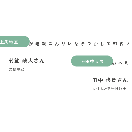
上条地区
山ノ内町でしかできないりんご栽培がある
竹節 政人さん
湯田中温泉
縁喜の縁が繋いだ山ノ内町への移住
果樹農家
田中 啓登さん
玉村本店酒造技能士