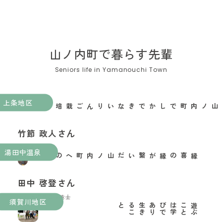
山ノ内町で暮らす先輩
上条地区
山ノ内町でしかできないりんご栽培がある
竹節 政人さん
果樹農家
湯田中温泉
縁喜の縁が繋いだ山ノ内町への移住
田中 啓登さん
玉村本店酒造技能士
須賀川地区
と
遊
ぶ
こ
と
は
学
び
で
あ
り
生
き
る
こ