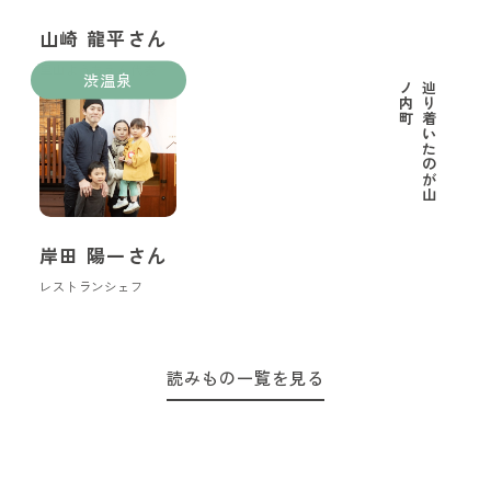
山崎 龍平さん
里山ようちえん代表
渋温泉
町
辿
り
着
い
た
の
が
山
ノ
内
岸田 陽一さん
レストランシェフ
読みもの一覧を見る