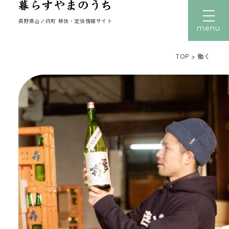
長野県山ノ内町 移住・定住情報サイト
menu
TOP
>
働く
文字サイズ
小
中
大
トップ
暮らす
働く
住まい
子育て
移住者の声
移住体験
読みもの