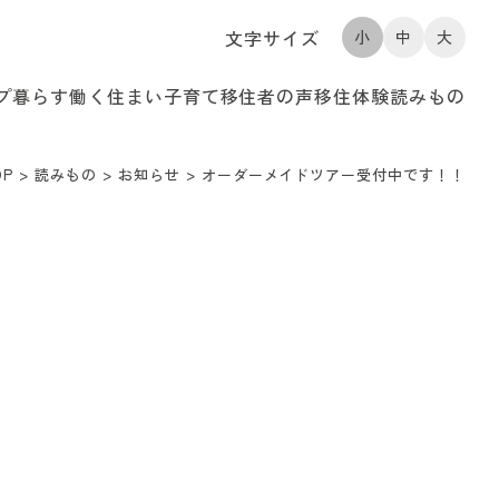
文字サイズ
小
中
大
プ
暮らす
働く
住まい
子育て
移住者の声
移住体験
読みもの
OP
>
読みもの
>
お知らせ
>
オーダーメイドツアー受付中です！！