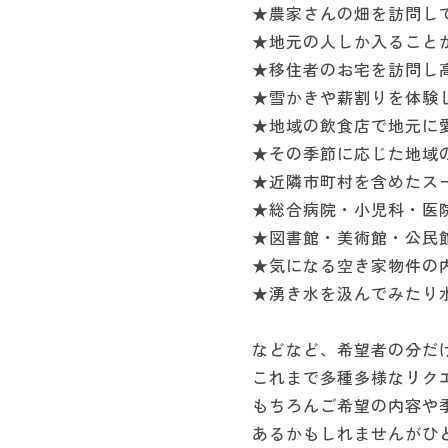
★農家さんの畑を訪問し
★地元の人しか入ることが
★移住者のお宅を訪問し
★雪かきや薪割りを体験
★地域の飲食店で地元に
★その季節に応じた地域
★近隣市町村を含めたス
★総合病院・小児科・医
★図書館・美術館・公民
★気になる空き家物件の
★湧き水を汲んでみたり
などなど、希望者の分だ
これまで多種多様なリク
もちろんご希望の内容や
あるかもしれませんがひ