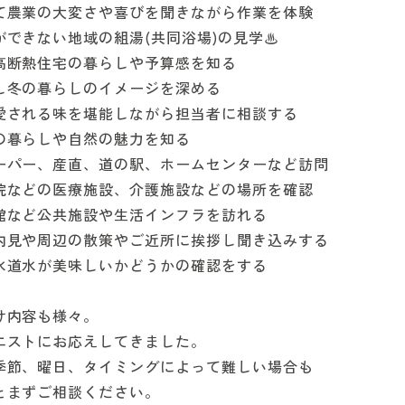
て農業の大変さや喜びを聞きながら作業を体験
できない地域の組湯(共同浴場)の見学♨
高断熱住宅の暮らしや予算感を知る
し冬の暮らしのイメージを深める
愛される味を堪能しながら担当者に相談する
の暮らしや自然の魅力を知る
ーパー、産直、道の駅、ホームセンターなど訪問
院などの医療施設、介護施設などの場所を確認
館など公共施設や生活インフラを訪れる
内見や周辺の散策やご近所に挨拶し聞き込みする
水道水が美味しいかどうかの確認をする
け内容も様々。
エストにお応えしてきました。
季節、曜日、タイミングによって難しい場合も
とまずご相談ください。