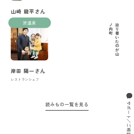
山崎 龍平さん
里山ようちえん代表
渋温泉
町
辿
り
着
い
た
の
が
山
ノ
内
岸田 陽一さん
レストランシェフ
サポート／ご相談窓口
読みもの一覧を見る