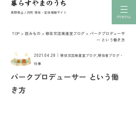
長野県山ノ内町 移住・定住情報サイト
menu
TOP
>
読みもの
>
移住交流推進室ブログ
>
パークプロデューサ
文字サイズ
小
中
大
ー という働き方
トップ
｜
2021.04.28
移住交流推進室ブログ,移住者ブログ・
暮らす
仕事
働く
パークプロデューサー という働
住まい
き方
子育て
移住者の声
移住体験
読みもの