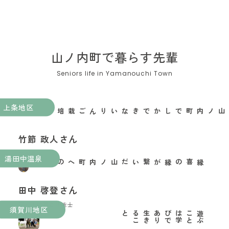
山ノ内町で暮らす先輩
上条地区
山ノ内町でしかできないりんご栽培がある
竹節 政人さん
果樹農家
湯田中温泉
縁喜の縁が繋いだ山ノ内町への移住
田中 啓登さん
玉村本店酒造技能士
須賀川地区
と
遊
ぶ
こ
と
は
学
び
で
あ
り
生
き
る
こ