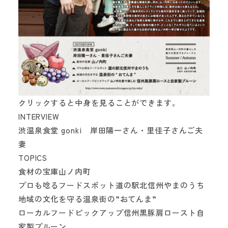
お問い合わせフォーム
クリックすると中身を見ることができます。
INTERVIEW
渋温泉食堂 gonki 岸田陽一さん・里佳子さんご夫
妻
TOPICS
食材の宝庫
山ノ内町
プロも唸るフードスポット
道の駅北信州やまのうち
地域の文化を守る
温泉街の”おてんま”
ローカルフードピックアップ
信州黒豚肩ロースト自
家製プルーン