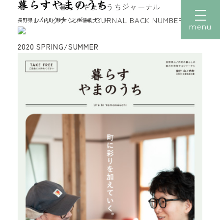
暮らすやまのうちジャーナル
バックナンバー
JOURNAL BACK NUMBER
長野県山ノ内町 移住・定住情報サイト
menu
2020 SPRING/SUMMER
文字サイズ
小
中
大
トップ
暮らす
働く
住まい
子育て
移住者の声
移住体験
読みもの