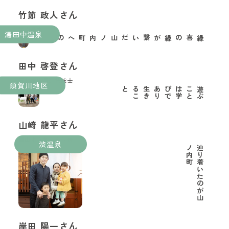
竹節 政人さん
果樹農家
湯田中温泉
縁喜の縁が繋いだ山ノ内町への移住
田中 啓登さん
玉村本店酒造技能士
須賀川地区
と
遊
ぶ
こ
と
は
学
び
で
あ
り
生
き
る
こ
山崎 龍平さん
里山ようちえん代表
渋温泉
町
辿
り
着
い
た
の
が
山
ノ
内
岸田 陽一さん