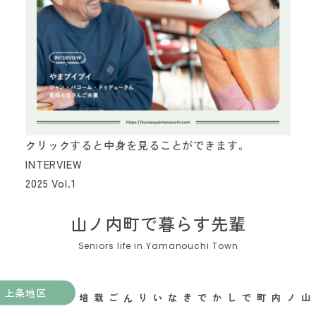
お問い合わせフォーム
クリックすると中身を見ることができます。
INTERVIEW
2025 Vol.1
山ノ内町で暮らす先輩
上条地区
山ノ内町でしかできないりんご栽培がある