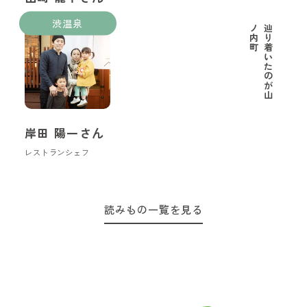
里山ようちえん代表
渋温泉
町
辿
り
着
い
た
の
が
山
ノ
内
岸田 陽一さん
レストランシェフ
読みもの一覧を見る