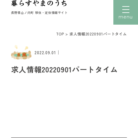
長野県山ノ内町 移住・定住情報サイト
menu
TOP
>
求人情報20220901パートタイム
文字サイズ
小
中
大
｜
トップ
2022.09.01
暮らす
求人情報20220901パートタイム
働く
住まい
子育て
移住者の声
移住体験
読みもの