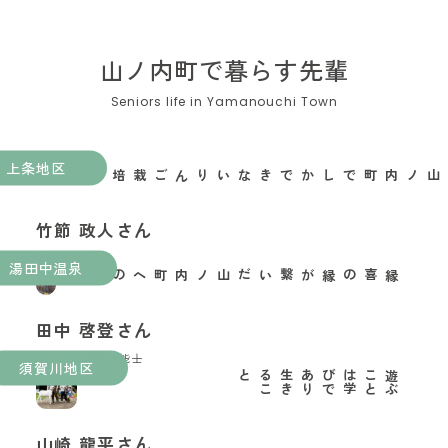
山ノ内町で暮らす先輩
上条地区
山ノ内町でしかできないりんご栽培がある
竹節 政人さん
果樹農家
湯田中温泉
縁喜の縁が繋いだ山ノ内町への移住
田中 啓登さん
玉村本店酒造技能士
須賀川地区
と
遊
ぶ
こ
と
は
学
び
で
あ
り
生
き
る
こ
山崎 龍平さん