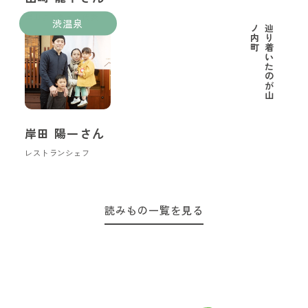
里山ようちえん代表
渋温泉
町
辿
り
着
い
た
の
が
山
ノ
内
岸田 陽一さん
レストランシェフ
読みもの一覧を見る