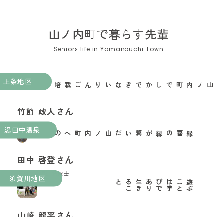
山ノ内町で暮らす先輩
上条地区
山ノ内町でしかできないりんご栽培がある
竹節 政人さん
果樹農家
湯田中温泉
縁喜の縁が繋いだ山ノ内町への移住
田中 啓登さん
玉村本店酒造技能士
須賀川地区
と
遊
ぶ
こ
と
は
学
び
で
あ
り
生
き
る
こ
山崎 龍平さん