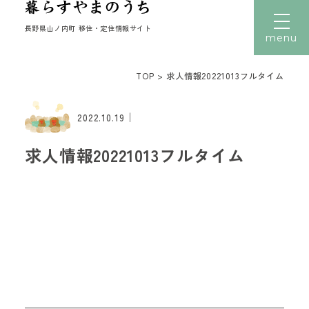
長野県山ノ内町 移住・定住情報サイト
menu
TOP
>
求人情報20221013フルタイム
文字サイズ
小
中
大
｜
トップ
2022.10.19
暮らす
求人情報20221013フルタイム
働く
住まい
子育て
移住者の声
移住体験
読みもの