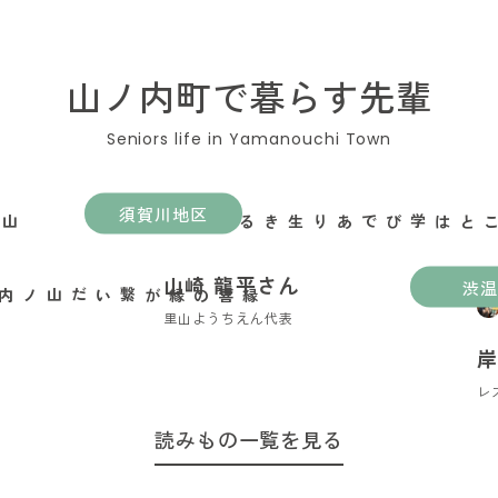
山ノ内町で暮らす先輩
須賀川地区
遊ぶことは学びであり生きること
山崎 龍平さん
渋温
里山ようちえん代表
岸
レ
読みもの一覧を見る