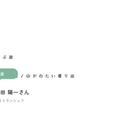
泉
辿り着いたのが山ノ内町
田 陽一さん
ストランシェフ