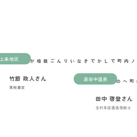
上条地区
山ノ内町でしかできないりんご栽培がある
竹節 政人さん
湯田中温泉
縁喜の縁が繋いだ山ノ内町への移住
果樹農家
田中 啓登さん
玉村本店酒造技能士