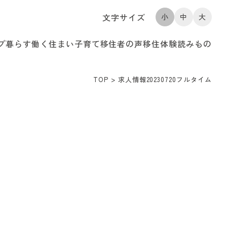
文字サイズ
小
中
大
プ
暮らす
働く
住まい
子育て
移住者の声
移住体験
読みもの
TOP
>
求人情報20230720フルタイム