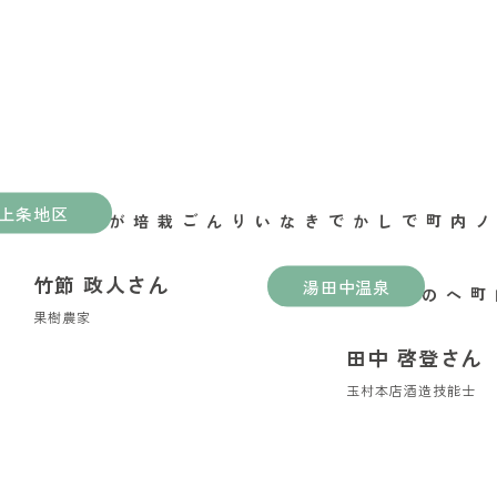
上条地区
山ノ内町でしかできないりんご栽培がある
竹節 政人さん
湯田中温泉
縁喜の縁が繋いだ山ノ内町への移住
果樹農家
田中 啓登さん
玉村本店酒造技能士