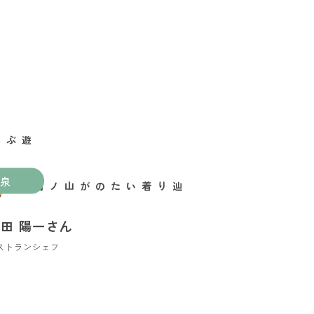
泉
辿り着いたのが山ノ内町
田 陽一さん
ストランシェフ