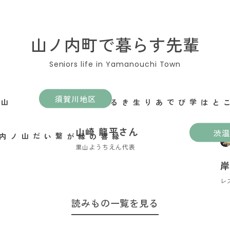
山ノ内町で暮らす先輩
須賀川地区
遊ぶことは学びであり生きること
山崎 龍平さん
渋温
里山ようちえん代表
岸
レ
読みもの一覧を見る