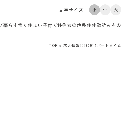
文字サイズ
小
中
大
プ
暮らす
働く
住まい
子育て
移住者の声
移住体験
読みもの
TOP
>
求人情報20230914パートタイム