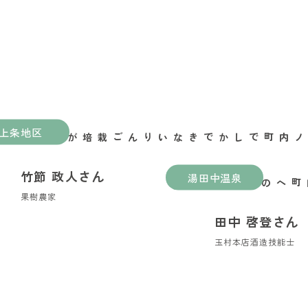
上条地区
山ノ内町でしかできないりんご栽培がある
竹節 政人さん
湯田中温泉
縁喜の縁が繋いだ山ノ内町への移住
果樹農家
田中 啓登さん
玉村本店酒造技能士