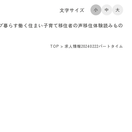
文字サイズ
小
中
大
プ
暮らす
働く
住まい
子育て
移住者の声
移住体験
読みもの
TOP
>
求人情報20240222パートタイム