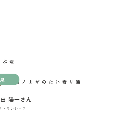
泉
辿り着いたのが山ノ内町
田 陽一さん
ストランシェフ