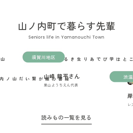
山ノ内町で暮らす先輩
須賀川地区
遊ぶことは学びであり生きること
山崎 龍平さん
渋温
里山ようちえん代表
岸
レ
読みもの一覧を見る