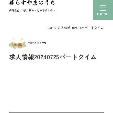
長野県山ノ内町 移住・定住情報サイト
menu
TOP
>
求人情報20240725パートタイム
文字サイズ
小
中
大
｜
トップ
2024.07.29
暮らす
求人情報20240725パートタイム
働く
住まい
子育て
移住者の声
移住体験
読みもの