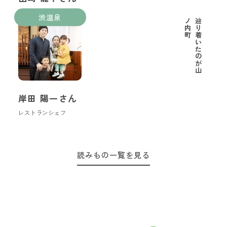
里山ようちえん代表
渋温泉
町
辿
り
着
い
た
の
が
山
ノ
内
岸田 陽一さん
レストランシェフ
読みもの一覧を見る