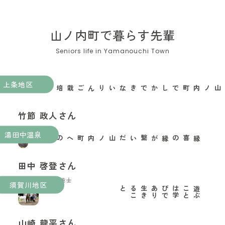
山ノ内町で暮らす先輩
上条地区
山ノ内町でしかできないりんご栽培がある
竹節 政人さん
果樹農家
湯田中温泉
縁喜の縁が繋いだ山ノ内町への移住
田中 啓登さん
玉村本店酒造技能士
須賀川地区
と
遊
ぶ
こ
と
は
学
び
で
あ
り
生
き
る
こ
山崎 龍平さん