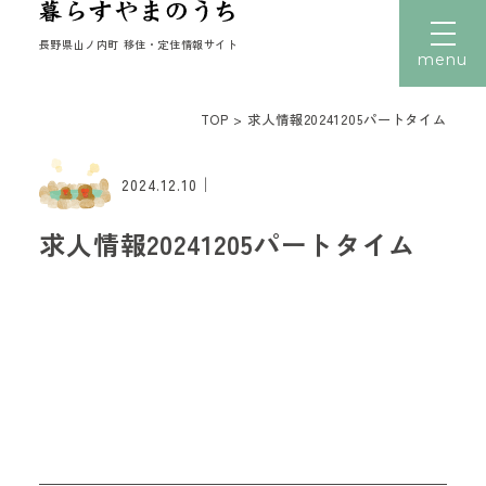
長野県山ノ内町 移住・定住情報サイト
menu
TOP
>
求人情報20241205パートタイム
文字サイズ
小
中
大
｜
トップ
2024.12.10
暮らす
求人情報20241205パートタイム
働く
住まい
子育て
移住者の声
移住体験
読みもの