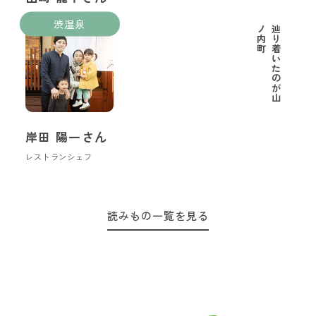
里山ようちえん代表
渋温泉
町
辿
り
着
い
た
の
が
山
ノ
内
岸田 陽一さん
レストランシェフ
読みもの一覧を見る