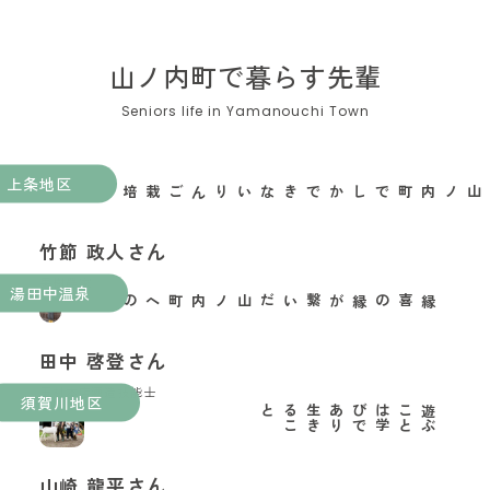
山ノ内町で暮らす先輩
上条地区
山ノ内町でしかできないりんご栽培がある
竹節 政人さん
果樹農家
湯田中温泉
縁喜の縁が繋いだ山ノ内町への移住
田中 啓登さん
玉村本店酒造技能士
須賀川地区
と
遊
ぶ
こ
と
は
学
び
で
あ
り
生
き
る
こ
山崎 龍平さん