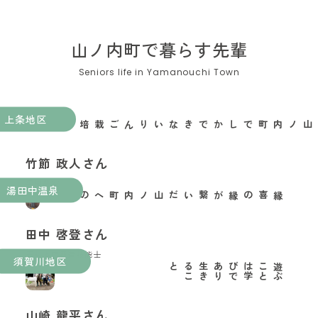
山ノ内町で暮らす先輩
上条地区
山ノ内町でしかできないりんご栽培がある
竹節 政人さん
果樹農家
湯田中温泉
縁喜の縁が繋いだ山ノ内町への移住
田中 啓登さん
玉村本店酒造技能士
須賀川地区
と
遊
ぶ
こ
と
は
学
び
で
あ
り
生
き
る
こ
山崎 龍平さん