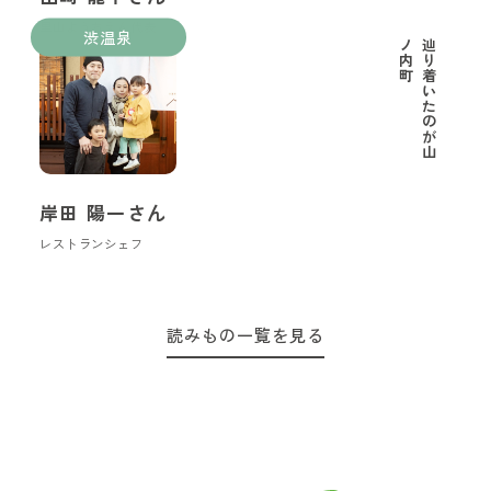
里山ようちえん代表
渋温泉
町
辿
り
着
い
た
の
が
山
ノ
内
岸田 陽一さん
レストランシェフ
読みもの一覧を見る