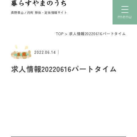
長野県山ノ内町 移住・定住情報サイト
menu
TOP
>
求人情報20220616パートタイム
文字サイズ
小
中
大
｜
トップ
2022.06.14
暮らす
求人情報20220616パートタイム
働く
住まい
子育て
移住者の声
移住体験
読みもの