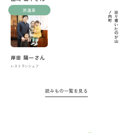
里山ようちえん代表
渋温泉
町
辿
り
着
い
た
の
が
山
ノ
内
岸田 陽一さん
レストランシェフ
読みもの一覧を見る