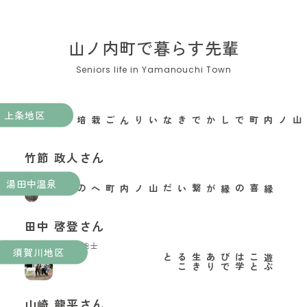
山ノ内町で暮らす先輩
上条地区
山ノ内町でしかできないりんご栽培がある
竹節 政人さん
果樹農家
湯田中温泉
縁喜の縁が繋いだ山ノ内町への移住
田中 啓登さん
玉村本店酒造技能士
須賀川地区
と
遊
ぶ
こ
と
は
学
び
で
あ
り
生
き
る
こ
山崎 龍平さん