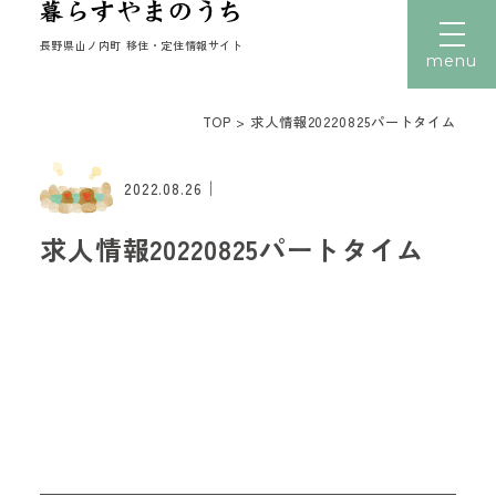
長野県山ノ内町 移住・定住情報サイト
menu
TOP
>
求人情報20220825パートタイム
文字サイズ
小
中
大
｜
トップ
2022.08.26
暮らす
求人情報20220825パートタイム
働く
住まい
子育て
移住者の声
移住体験
読みもの