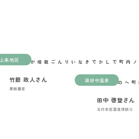
上条地区
山ノ内町でしかできないりんご栽培がある
竹節 政人さん
湯田中温泉
縁喜の縁が繋いだ山ノ内町への移住
果樹農家
田中 啓登さん
玉村本店酒造技能士