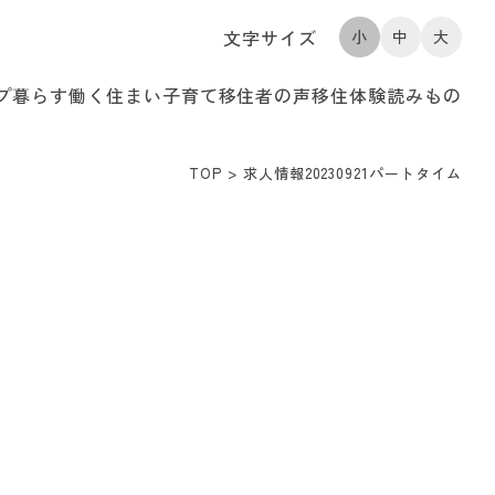
文字サイズ
小
中
大
プ
暮らす
働く
住まい
子育て
移住者の声
移住体験
読みもの
TOP
>
求人情報20230921パートタイム