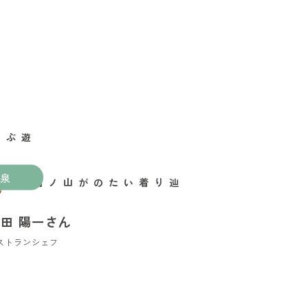
泉
辿り着いたのが山ノ内町
田 陽一さん
ストランシェフ