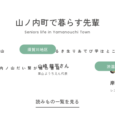
山ノ内町で暮らす先輩
須賀川地区
遊ぶことは学びであり生きること
山崎 龍平さん
渋温
里山ようちえん代表
岸
レ
読みもの一覧を見る