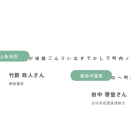
上条地区
山ノ内町でしかできないりんご栽培がある
竹節 政人さん
湯田中温泉
縁喜の縁が繋いだ山ノ内町への移住
果樹農家
田中 啓登さん
玉村本店酒造技能士