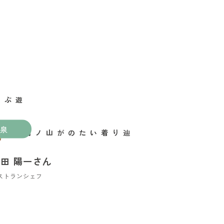
泉
辿り着いたのが山ノ内町
田 陽一さん
ストランシェフ