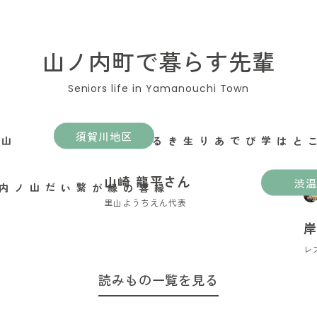
山ノ内町で暮らす先輩
須賀川地区
遊ぶことは学びであり生きること
山崎 龍平さん
渋温
里山ようちえん代表
岸
レ
読みもの一覧を見る