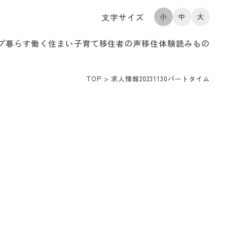
文字サイズ
小
中
大
プ
暮らす
働く
住まい
子育て
移住者の声
移住体験
読みもの
TOP
>
求人情報20231130パートタイム