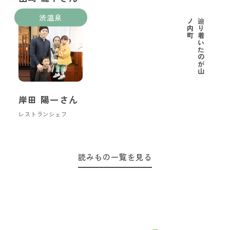
里山ようちえん代表
渋温泉
町
辿
り
着
い
た
の
が
山
ノ
内
岸田 陽一さん
レストランシェフ
読みもの一覧を見る