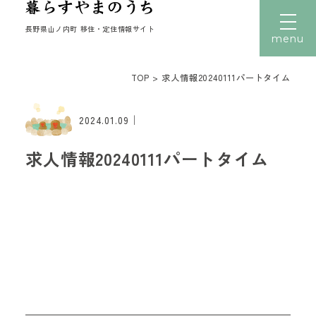
長野県山ノ内町 移住・定住情報サイト
menu
TOP
>
求人情報20240111パートタイム
文字サイズ
小
中
大
｜
トップ
2024.01.09
暮らす
求人情報20240111パートタイム
働く
住まい
子育て
移住者の声
移住体験
読みもの