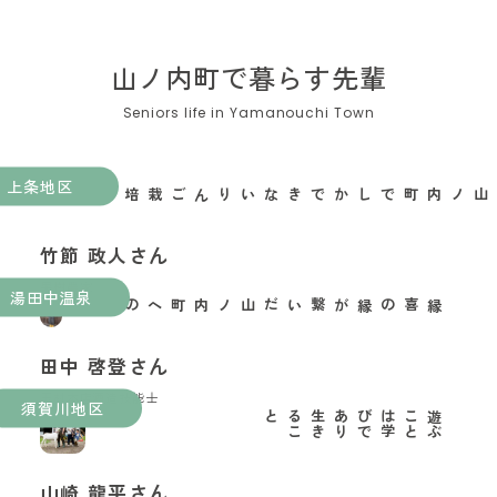
山ノ内町で暮らす先輩
上条地区
山ノ内町でしかできないりんご栽培がある
竹節 政人さん
果樹農家
湯田中温泉
縁喜の縁が繋いだ山ノ内町への移住
田中 啓登さん
玉村本店酒造技能士
須賀川地区
と
遊
ぶ
こ
と
は
学
び
で
あ
り
生
き
る
こ
山崎 龍平さん