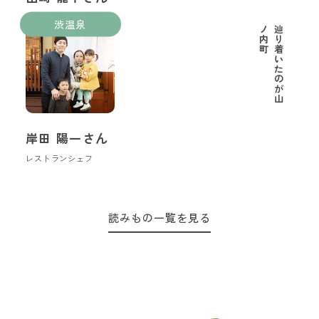
里山ようちえん代表
渋温泉
町
辿
り
着
い
た
の
が
山
ノ
内
岸田 陽一さん
レストランシェフ
読みもの一覧を見る