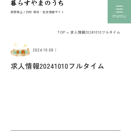
長野県山ノ内町 移住・定住情報サイト
menu
TOP
>
求人情報20241010フルタイム
文字サイズ
小
中
大
｜
トップ
2024.10.08
暮らす
求人情報20241010フルタイム
働く
住まい
子育て
移住者の声
移住体験
読みもの