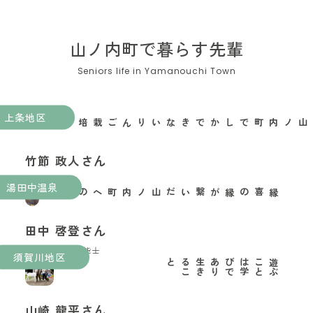
山ノ内町で暮らす先輩
上条地区
山ノ内町でしかできないりんご栽培がある
竹節 政人さん
果樹農家
湯田中温泉
縁喜の縁が繋いだ山ノ内町への移住
田中 啓登さん
玉村本店酒造技能士
須賀川地区
と
遊
ぶ
こ
と
は
学
び
で
あ
り
生
き
る
こ
山崎 龍平さん