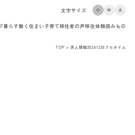
文字サイズ
小
中
大
プ
暮らす
働く
住まい
子育て
移住者の声
移住体験
読みもの
TOP
>
求人情報20241226フルタイム