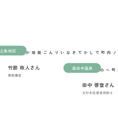
上条地区
山ノ内町でしかできないりんご栽培がある
竹節 政人さん
湯田中温泉
縁喜の縁が繋いだ山ノ内町への移住
果樹農家
田中 啓登さん
玉村本店酒造技能士