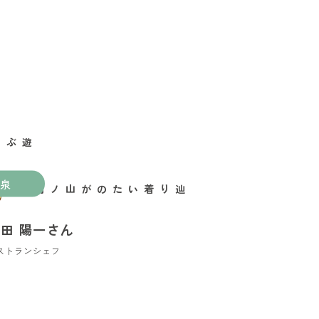
泉
辿り着いたのが山ノ内町
田 陽一さん
ストランシェフ