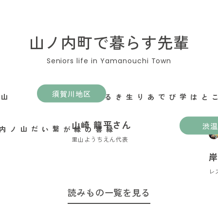
山ノ内町で暮らす先輩
須賀川地区
遊ぶことは学びであり生きること
山崎 龍平さん
渋温
里山ようちえん代表
岸
レ
読みもの一覧を見る